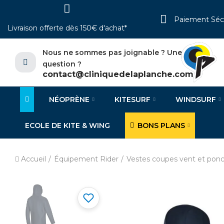
Paiement Séc
Livraison offerte dès 150€ d'achat*
Nous ne sommes pas joignable ? Une
question ?
contact@cliniquedelaplanche.com
NÉOPRÈNE
KITESURF
WINDSURF
ECOLE DE KITE & WING
BONS PLANS
Accueil
Équipement Rider
Vestes coupes vent et pon