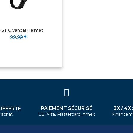
STIC Vandal Helmet
99,99 €
PAIEMENT SÉCURISÉ
3X / 4X
OFFERTE
'achat
CB, Visa, Mastercard, Amex
Financem