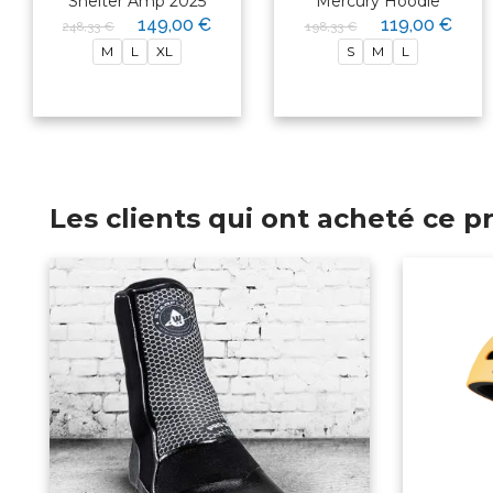
Shelter Amp 2025
Mercury Hoodie
149,00 €
119,00 €
248,33 €
198,33 €
M
L
XL
S
M
L
Les clients qui ont acheté ce 