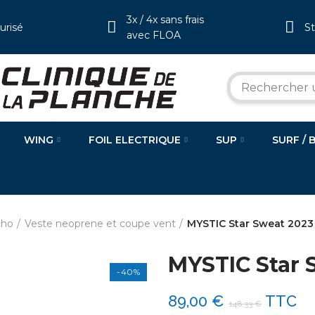
3x / 4x sans frais
urisé
S
avec FLOA
WING
FOIL ELECTRIQUE
SUP
SURF / 
cho
Veste neoprene et coupe vent
MYSTIC Star Sweat 2023
MYSTIC Star 
-40%
89,00 €
TTC
148,33 €