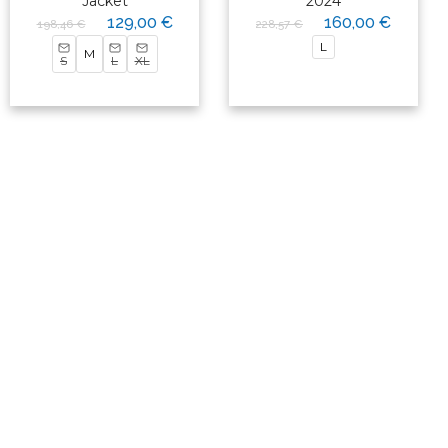
Jacket
2024
129,00 €
160,00 €
198,46 €
228,57 €
L
M
S
L
XL