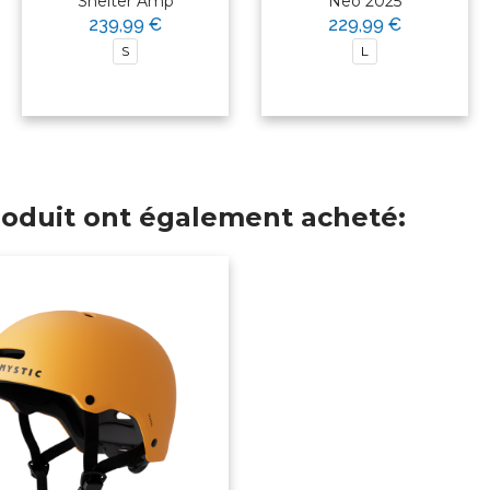
Shelter Amp
Neo 2025
239,99 €
229,99 €
S
L
produit ont également acheté: