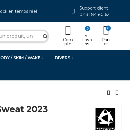
Support client
tock en temps réel
02 31 84 80 62
0
0
search
Com
Favo
Pani
pte
ris
er
BODY / SKIM / WAKE
DIVERS
Sweat 2023