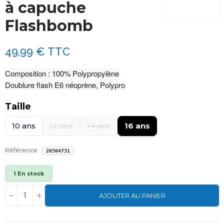
à capuche
Flashbomb
49,99 €
TTC
Composition : 100% Polypropylène
Doublure flash E6 néoprène, Polypro
Taille
10 ans
12 ans
14 ans
16 ans
Référence
20364731
1 En stock
AJOUTER AU PANIER