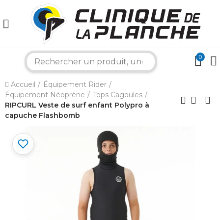
0
×
search
Accueil
Équipement Rider
Bonjour ! Je suis votre expert nautique.
Équipement Néoprène
Tops Cagoules
Comment puis-je vous aider aujourd'hui ?
RIPCURL Veste de surf enfant Polypro à
capuche Flashbomb