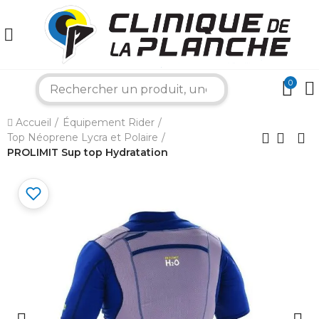
0
search
×
Accueil
Équipement Rider
Top Néoprene Lycra et Polaire
Bonjour ! Je suis votre expert nautique.
PROLIMIT Sup top Hydratation
Comment puis-je vous aider aujourd'hui ?