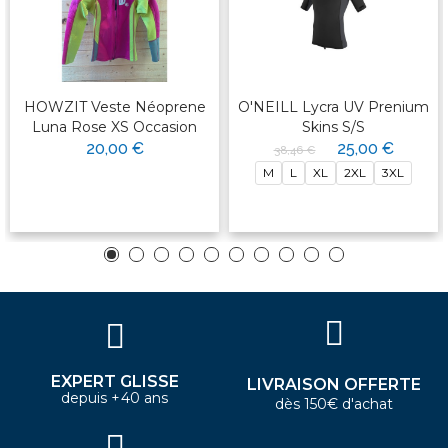
HOWZIT Veste Néoprene
O'NEILL Lycra UV Prenium
Luna Rose XS Occasion
Skins S/S
20,00 €
25,00 €
38,46 €
M
L
XL
2XL
3XL
EXPERT GLISSE
LIVRAISON OFFERTE
depuis +40 ans
dès 150€ d'achat