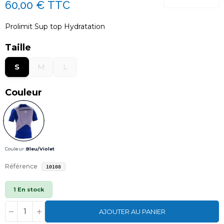
60,00 €
TTC
Prolimit Sup top Hydratation
Taille
S
M
L
Couleur
Couleur :
Bleu/Violet
Référence
10108
1 En stock
AJOUTER AU PANIER