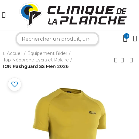
0
search
×
Accueil
Équipement Rider
Top Néoprene Lycra et Polaire
Bonjour ! Je suis votre expert nautique.
Comment puis-je vous aider aujourd'hui ?
ION Rashguard SS Men 2026