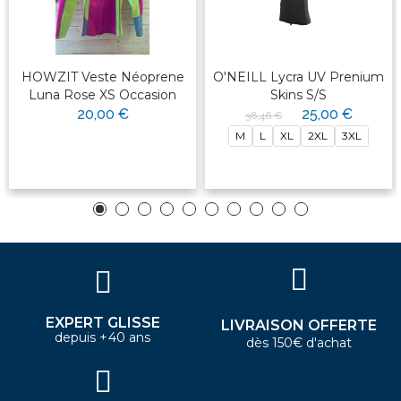
HOWZIT Veste Néoprene
O'NEILL Lycra UV Prenium
Luna Rose XS Occasion
Skins S/S
20,00 €
25,00 €
38,46 €
M
L
XL
2XL
3XL
EXPERT GLISSE
LIVRAISON OFFERTE
depuis +40 ans
dès 150€ d'achat