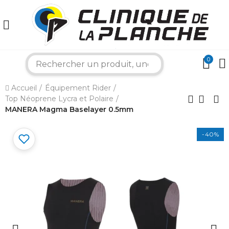
0
search
×
Accueil
Équipement Rider
Top Néoprene Lycra et Polaire
Bonjour ! Je suis votre expert nautique.
Comment puis-je vous aider aujourd'hui ?
MANERA Magma Baselayer 0.5mm
-40%