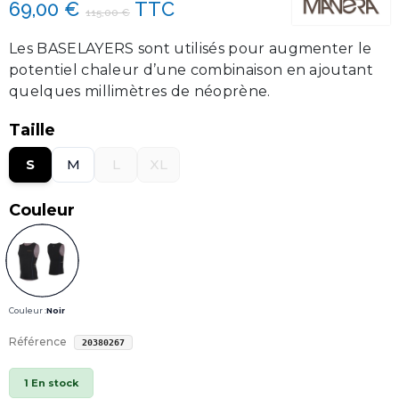
69,00 €
TTC
115,00 €
Les BASELAYERS sont utilisés pour augmenter le
potentiel chaleur d’une combinaison en ajoutant
quelques millimètres de néoprène.
Taille
S
M
L
XL
Couleur
Couleur :
Noir
Référence
20380267
1 En stock