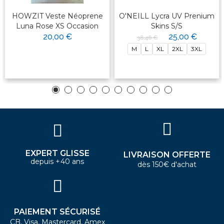
HOWZIT Veste Néoprene
O'NEILL Lycra UV Prenium
Luna Rose XS Occasion
Skins S/S
20,00 €
25,00 €
38,46 €
M
L
XL
2XL
3XL
EXPERT GLISSE
LIVRAISON OFFERTE
depuis +40 ans
dès 150€ d'achat
PAIEMENT SÉCURISÉ
CB, Visa, Mastercard, Amex