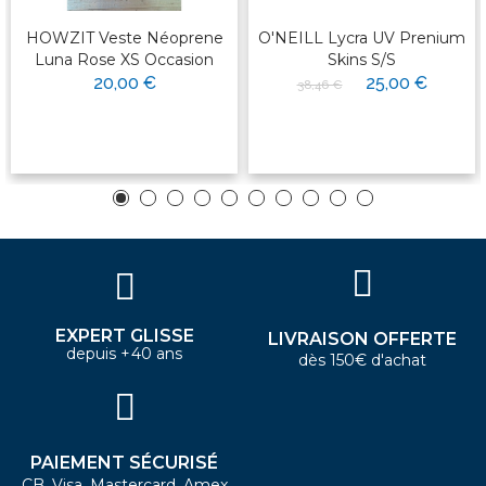
HOWZIT Veste Néoprene
O'NEILL Lycra UV Prenium
Luna Rose XS Occasion
Skins S/S
20,00 €
25,00 €
38,46 €
EXPERT GLISSE
LIVRAISON OFFERTE
depuis +40 ans
dès 150€ d'achat
PAIEMENT SÉCURISÉ
CB, Visa, Mastercard, Amex