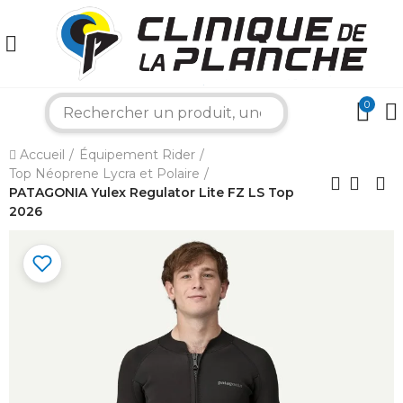
0
search
×
Accueil
Équipement Rider
Top Néoprene Lycra et Polaire
Bonjour ! Je suis votre expert nautique.
Comment puis-je vous aider aujourd'hui ?
PATAGONIA Yulex Regulator Lite FZ LS Top
2026