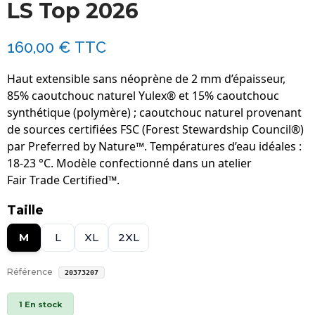
LS Top 2026
160,00 €
TTC
Haut extensible sans néoprène de 2 mm d’épaisseur,
85% caoutchouc naturel Yulex® et 15% caoutchouc
synthétique (polymère) ; caoutchouc naturel provenant
de sources certifiées FSC (Forest Stewardship Council®)
par Preferred by Nature™. Températures d’eau idéales :
18-23 °C. Modèle confectionné dans un atelier
Fair Trade Certified™.
Taille
M
L
XL
2XL
Référence
20373207
1 En stock