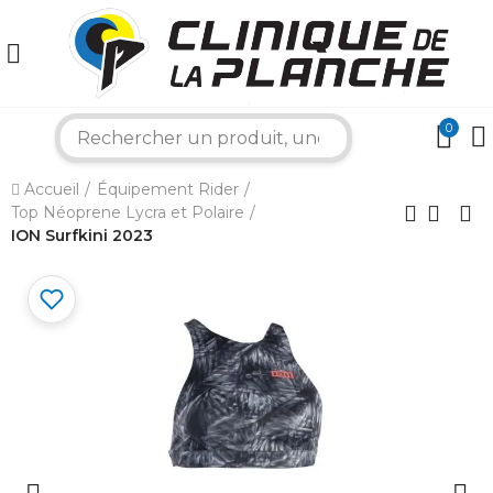
0
×
search
Accueil
Équipement Rider
Bonjour ! Je suis votre expert nautique.
Top Néoprene Lycra et Polaire
Comment puis-je vous aider aujourd'hui ?
ION Surfkini 2023