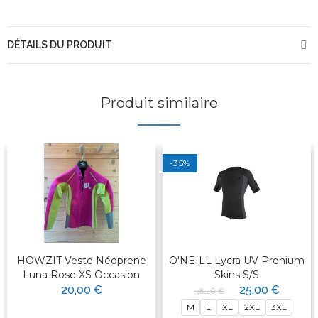
DÉTAILS DU PRODUIT
Produit similaire
-35%
HOWZIT Veste Néoprene
O'NEILL Lycra UV Prenium
Luna Rose XS Occasion
Skins S/S
20,00 €
25,00 €
38,46 €
M
L
XL
2XL
3XL