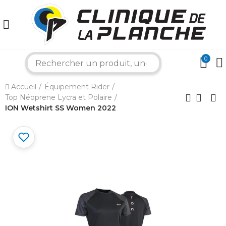
0
search
×
Accueil
Équipement Rider
Top Néoprene Lycra et Polaire
Bonjour ! Je suis votre expert nautique.
Comment puis-je vous aider aujourd'hui ?
ION Wetshirt SS Women 2022