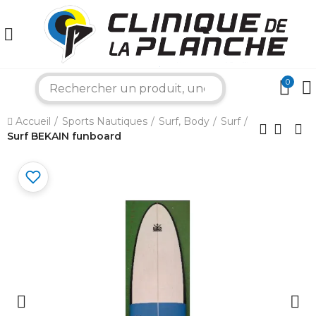
0
search
×
Accueil
Sports Nautiques
Surf, Body
Surf
Surf BEKAIN funboard
Bonjour ! Je suis votre expert nautique.
Comment puis-je vous aider aujourd'hui ?