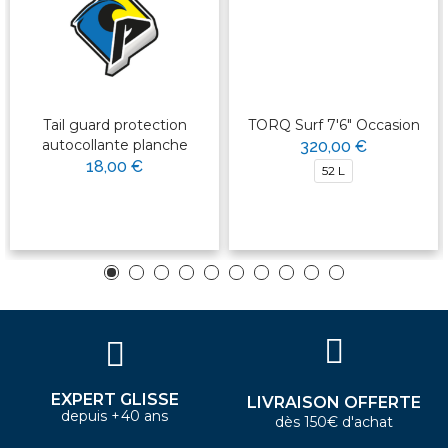
Tail guard protection
TORQ Surf 7'6" Occasion
autocollante planche
320,00 €
18,00 €
52 L
EXPERT GLISSE
LIVRAISON OFFERTE
depuis +40 ans
dès 150€ d'achat