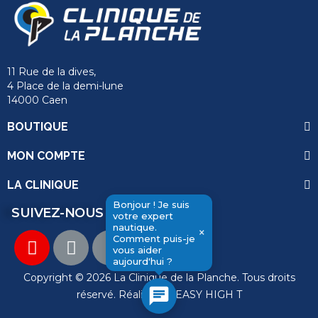
11 Rue de la dives,
4 Place de la demi-lune
14000 Caen
BOUTIQUE
MON COMPTE
LA CLINIQUE
Bonjour ! Je suis
SUIVEZ-NOUS
votre expert
nautique.
×
Comment puis-je
send
vous aider
aujourd'hui ?
Copyright © 2026 La Clinique de la Planche. Tous droits
chat
réservé. Réalisation
EASY HIGH T