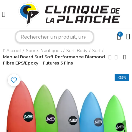
0
search
×
Accueil
Sports Nautiques
Surf, Body
Surf
Manual Board Surf Soft Performance Diamond
Fibre EPS/Epoxy – Futures 5 Fins
Bonjour ! Je suis votre expert nautique.
Comment puis-je vous aider aujourd'hui ?
-35%