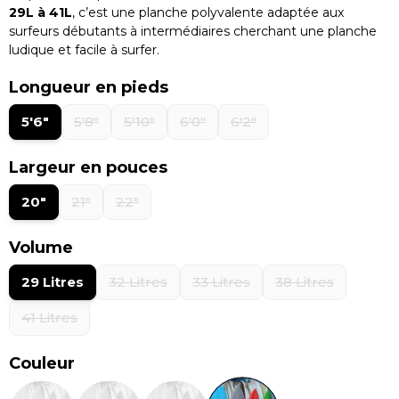
29L à 41L
, c’est une planche polyvalente adaptée aux
surfeurs débutants à intermédiaires cherchant une planche
ludique et facile à surfer.
Longueur en pieds
5'6"
5'8"
5'10"
6'0"
6'2"
Largeur en pouces
20"
21"
22"
Volume
29 Litres
32 Litres
33 Litres
38 Litres
41 Litres
Couleur