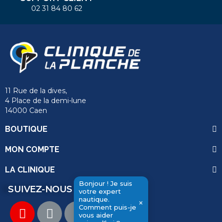
02 31 84 80 62
11 Rue de la dives,
4 Place de la demi-lune
14000 Caen
BOUTIQUE
MON COMPTE
LA CLINIQUE
Bonjour ! Je suis
SUIVEZ-NOUS
votre expert
nautique.
×
Comment puis-je
send
vous aider