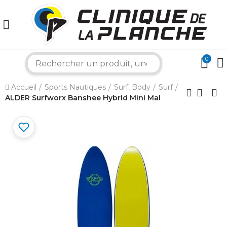
0
search
×
Accueil
Sports Nautiques
Surf, Body
Surf
ALDER Surfworx Banshee Hybrid Mini Mal
Bonjour ! Je suis votre expert nautique.
Comment puis-je vous aider aujourd'hui ?