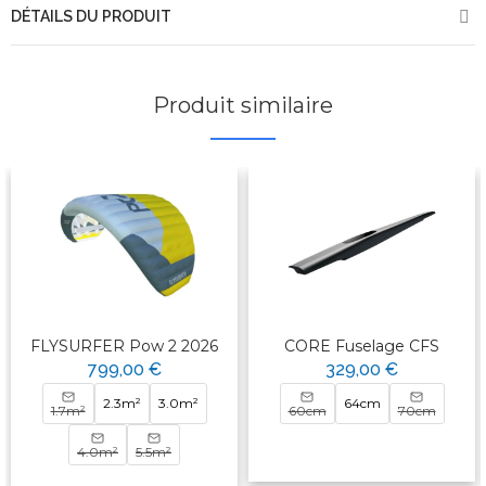
DÉTAILS DU PRODUIT
Produit similaire
FLYSURFER Pow 2 2026
CORE Fuselage CFS
799,00 €
329,00 €
2.3m²
3.0m²
64cm
1.7m²
60cm
70cm
4.0m²
5.5m²