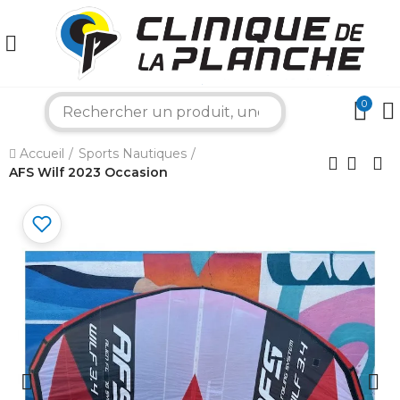
0
search
×
Accueil
Sports Nautiques
AFS Wilf 2023 Occasion
Bonjour ! Je suis votre expert nautique.
Comment puis-je vous aider aujourd'hui ?