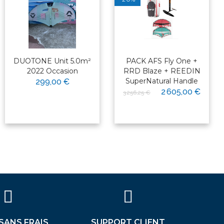
DUOTONE Unit 5.0m²
PACK AFS Fly One +
2022 Occasion
RRD Blaze + REEDIN
SuperNatural Handle
299,00 €
2 605,00 €
3 256,25 €
 SANS FRAIS
SUPPORT CLIENT