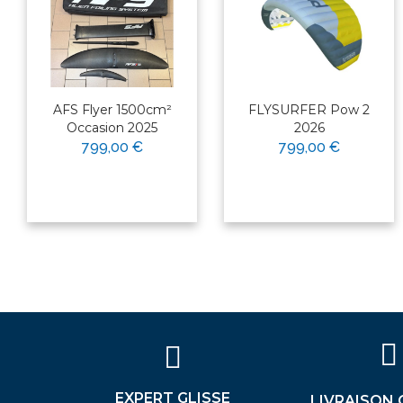
AFS Flyer 1500cm²
FLYSURFER Pow 2
Occasion 2025
2026
799,00 €
799,00 €
×
Bonjour ! Je suis votre expert
nautique. Comment puis-je vous
aider aujourd'hui ?
EXPERT GLISSE
LIVRAISON 