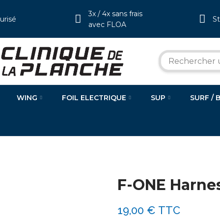
3x / 4x sans frais
urisé
S
avec FLOA
WING
FOIL ELECTRIQUE
SUP
SURF / 
F-ONE Harnes
19,00 €
TTC