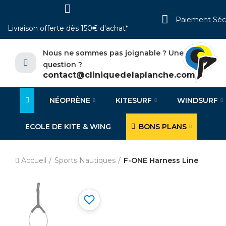
Paiement Séc
Livraison offerte dès 150€ d'achat*
Nous ne sommes pas joignable ? Une
question ?
contact@cliniquedelaplanche.com
NÉOPRÈNE
KITESURF
WINDSURF
ECOLE DE KITE & WING
BONS PLANS
Accueil
Sports Nautiques
F-ONE Harness Line