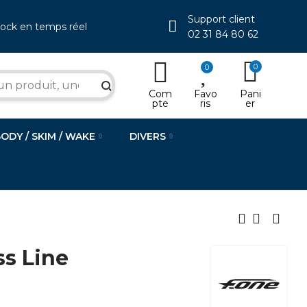
Support client
tock en temps réel
02 31 84 80 62
0
0
search
Com
Favo
Pani
pte
ris
er
BODY / SKIM / WAKE
DIVERS
s Line