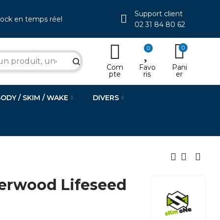
Support client
tock en temps réel
02 31 84 80 62
0
0
search
Com
Favo
Pani
pte
ris
er
BODY / SKIM / WAKE
DIVERS
erwood Lifeseed