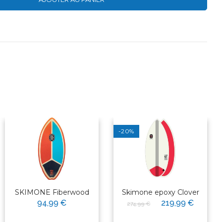
-20%
SKIMONE Fiberwood
Skimone epoxy Clover
94,99 €
219,99 €
274,99 €