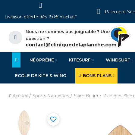
Paiement Séc
Livraison offerte dès 150€ d'achat*
Nous ne sommes pas joignable ? Une
question ?
contact@cliniquedelaplanche.com
NÉOPRÈNE
KITESURF
WINDSURF
ECOLE DE KITE & WING
BONS PLANS
Accueil
Sports Nautiques
Skim Board
Planches Skim