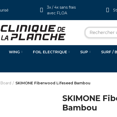
3x / 4x sans frais
urisé
S
avec FLOA
WING
FOIL ELECTRIQUE
SUP
SURF / 
 Board
SKIMONE Fiberwood Lifeseed Bambou
SKIMONE Fib
Bambou