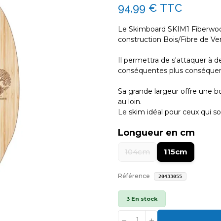
94,99 €
TTC
Le Skimboard SKIM1 Fiberwoo
construction Bois/Fibre de Ver
Il permettra de s'attaquer à d
conséquentes plus conséquent
Sa grande largeur offre une b
au loin.
Le skim idéal pour ceux qui so
Longueur en cm
104cm
115cm
Référence
20433055
3 En stock