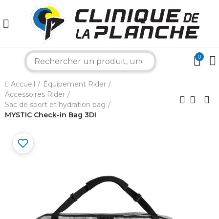
0
search
×
Accueil
Équipement Rider
Accessoires Rider
Bonjour ! Je suis votre expert nautique.
Sac de sport et hydration bag
Comment puis-je vous aider aujourd'hui ?
MYSTIC Check-in Bag 3DI