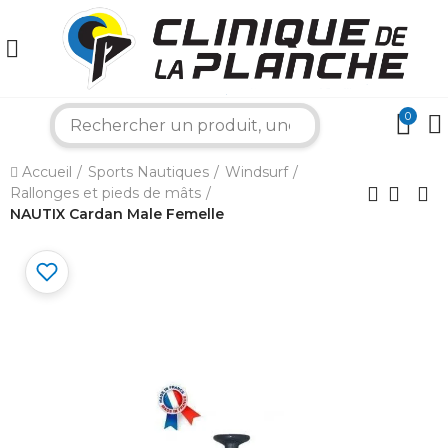
0
×
search
Accueil
Sports Nautiques
Windsurf
Bonjour ! Je suis votre expert nautique.
Rallonges et pieds de mâts
Comment puis-je vous aider aujourd'hui ?
NAUTIX Cardan Male Femelle