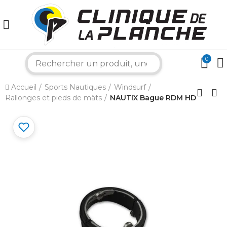
×
0
search
Accueil
Sports Nautiques
Windsurf
Bonjour ! Je suis votre expert nautique.
Rallonges et pieds de mâts
NAUTIX Bague RDM HD
Comment puis-je vous aider aujourd'hui ?