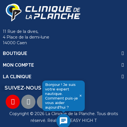
11 Rue de la dives,
4 Place de la demi-lune
14000 Caen
BOUTIQUE
MON COMPTE
LA CLINIQUE
Bonjour ! Je suis
SUIVEZ-NOUS
votre expert
nautique.
×
Comment puis-je
vous aider
send
aujourd'hui ?
Copyright © 2026 La Clinique de la Planche. Tous droits
chat
réservé. Réalisation
EASY HIGH T