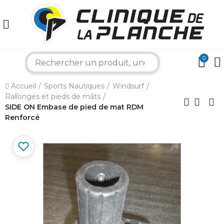
0
×
search
Accueil
Sports Nautiques
Windsurf
Bonjour ! Je suis votre expert nautique.
Rallonges et pieds de mâts
Comment puis-je vous aider aujourd'hui ?
SIDE ON Embase de pied de mat RDM
Renforcé