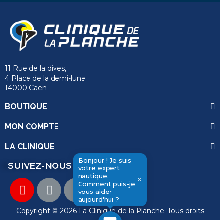
11 Rue de la dives,
4 Place de la demi-lune
14000 Caen
BOUTIQUE
MON COMPTE
LA CLINIQUE
Bonjour ! Je suis
SUIVEZ-NOUS
votre expert
send
nautique.
×
Comment puis-je
vous aider
aujourd'hui ?
Copyright © 2026 La Clinique de la Planche. Tous droits