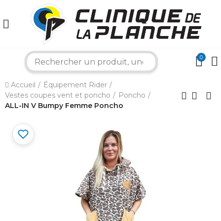
0
search
Accueil
Équipement Rider
×
Vestes coupes vent et poncho
Poncho
ALL-IN V Bumpy Femme Poncho
Bonjour ! Je suis votre expert nautique.
Comment puis-je vous aider aujourd'hui ?