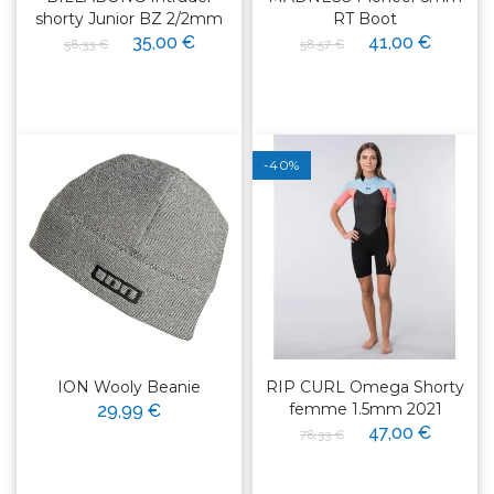
shorty Junior BZ 2/2mm
RT Boot
35,00 €
41,00 €
58,33 €
58,57 €
-40%
ION Wooly Beanie
RIP CURL Omega Shorty
femme 1.5mm 2021
29,99 €
47,00 €
78,33 €