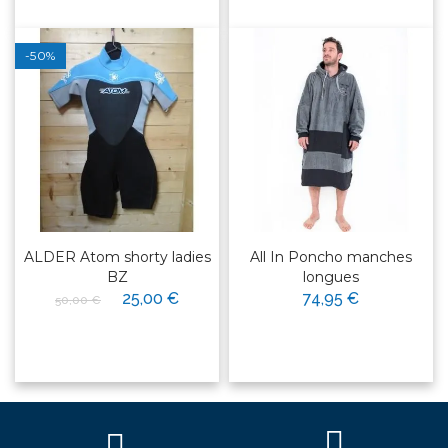
-50%
ALDER Atom shorty ladies
All In Poncho manches
BZ
longues
25,00 €
74,95 €
50,00 €