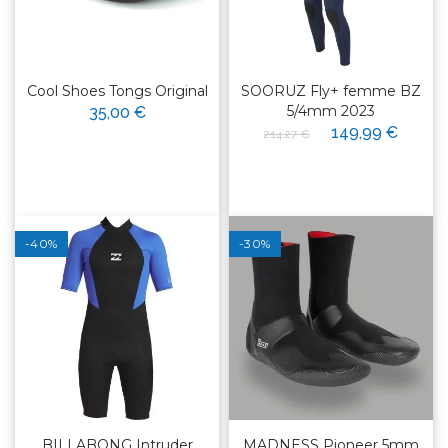
Cool Shoes Tongs Original
SOORUZ Fly+ femme BZ
5/4mm 2023
35,00 €
149,99 €
214,27 €
-40%
-30%
BILLABONG Intruder
MADNESS Pioneer 5mm