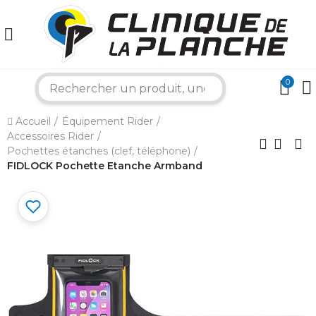
0
search
×
Accueil
Équipement Rider
Accessoires Rider
Bonjour ! Je suis votre expert nautique.
Pochettes étanches (clef, téléphone)
Comment puis-je vous aider aujourd'hui ?
FIDLOCK Pochette Etanche Armband