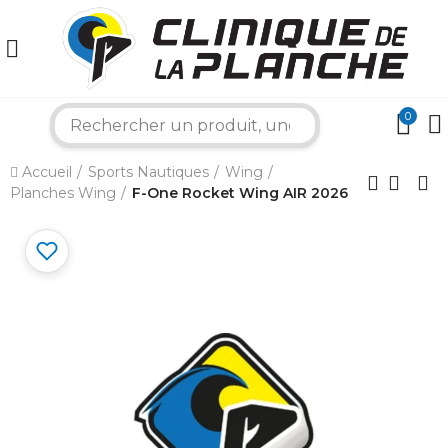
0
×
search
Accueil
Sports Nautiques
Wing
Bonjour ! Je suis votre expert nautique.
Planches Wing
F-One Rocket Wing AIR 2026
Comment puis-je vous aider aujourd'hui ?