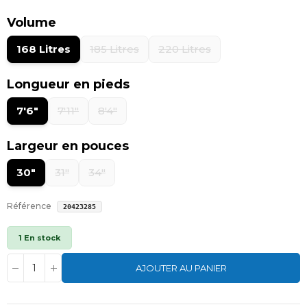
Volume
168 Litres
185 Litres
220 Litres
Longueur en pieds
7'6"
7'11"
8'4"
Largeur en pouces
30"
31"
34"
Référence
20423285
1 En stock
AJOUTER AU PANIER