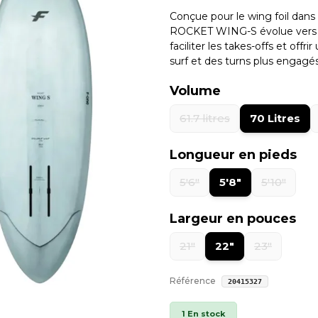
Conçue pour le wing foil dans
ROCKET WING-S évolue vers un
faciliter les takes-offs et off
surf et des turns plus engagés
Volume
61.7 litres
70 Litres
Longueur en pieds
5'6"
5'8"
5'10"
Largeur en pouces
21"
22"
23"
Référence
20415327
1 En stock