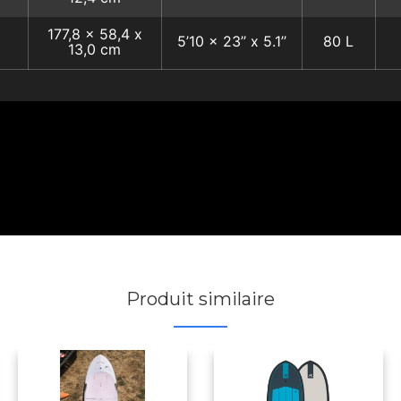
177,8 x 58,4 x
5’10 x 23’’ x 5.1’’
80 L
13,0 сm
Produit similaire