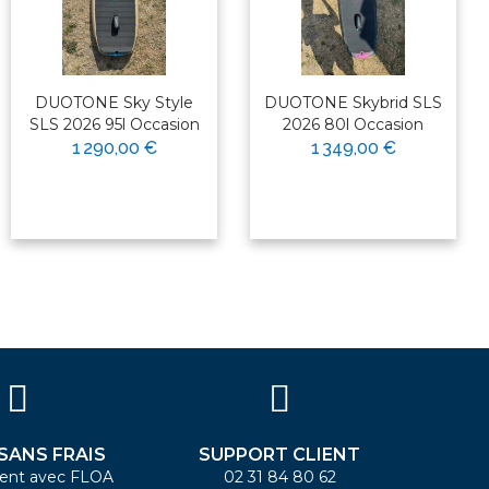
DUOTONE Sky Style
DUOTONE Skybrid SLS
SLS 2026 95l Occasion
2026 80l Occasion
1 290,00 €
1 349,00 €
 SANS FRAIS
SUPPORT CLIENT
ent avec FLOA
02 31 84 80 62