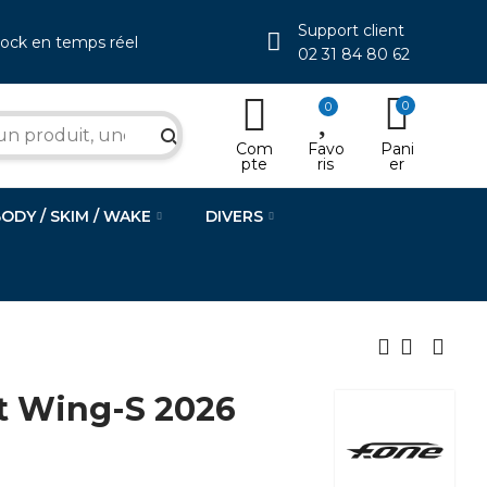
Support client
tock en temps réel
02 31 84 80 62
0
0
search
Com
Favo
Pani
pte
ris
er
BODY / SKIM / WAKE
DIVERS
t Wing-S 2026