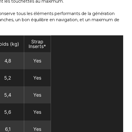
tant les touchettes au maximum.
e conserve tous les éléments performants de la génération
 franches, un bon équilibre en navigation, et un maximum de
Strap
oids (kg)
Inserts*
4,8
Yes
5,2
Yes
5,4
Yes
5,6
Yes
6,1
Yes