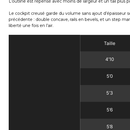
L’outline est repensé avec moins de largeur et un tail plus
Le cockpit creusé garde du volume sans ajout d’épaisseur sou
précédente : double concave, rails en bevels, et un step mar
liberté une fois en l’air.
Taille
4’10
5’0
5’3
5’6
5’8