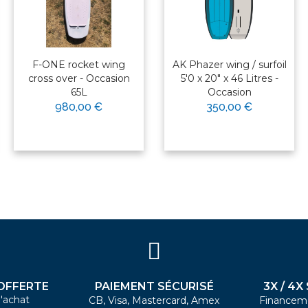
F-ONE rocket wing
AK Phazer wing / surfoil
cross over - Occasion
5'0 x 20" x 46 Litres -
65L
Occasion
980,00 €
350,00 €
PAIEMENT SÉCURISÉ
3X / 4X
OFFERTE
'achat
CB, Visa, Mastercard, Amex
Financem