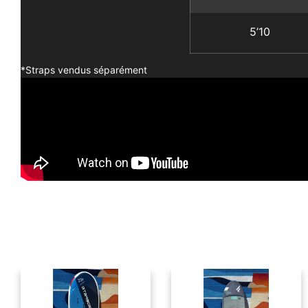
5’10
*Straps vendus séparément