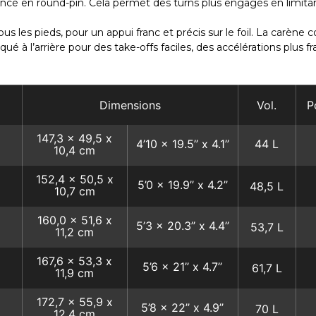
 pincé en round-pin. Cela permet des turns plus engagés en limi
s les pieds, pour un appui franc et précis sur le foil. La carèn
qué à l’arrière pour des take-offs faciles, des accélérations plus
Dimensions
Vol.
P
147,3 x 49,5 x
4’10 x 19.5’’ x 4.1’’
44 L
10,4 cm
152,4 x 50,5 x
5’0 x 19.9’’ x 4.2’’
48,5 L
10,7 сm
160,0 x 51,6 x
5’3 x 20.3’’ x 4.4’’
53,7 L
11,2 сm
167,6 x 53,3 x
5’6 x 21’’ x 4.7’’
61,7 L
11,9 cm
172,7 x 55,9 x
5’8 x 22’’ x 4.9’’
70 L
12,4
cm