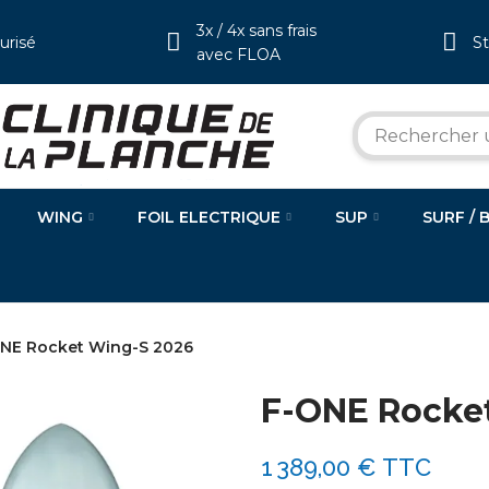
3x / 4x sans frais
urisé
S
avec FLOA
WING
FOIL ELECTRIQUE
SUP
SURF / 
NE Rocket Wing-S 2026
F-ONE Rocke
1 389,00 €
TTC