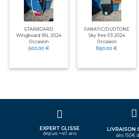
STARBOARD
FANATIC/DUOTONE
Wingboard 95L 2024
Sky free 5'3 2024
Occasion
Occasion
500,00 €
690,00 €
×
Bonjour ! Je suis votre expert
nautique. Comment puis-je vous
aider aujourd'hui ?
EXPERT GLISSE
LIVRAISON 
depuis +40 ans
dès 150€ d