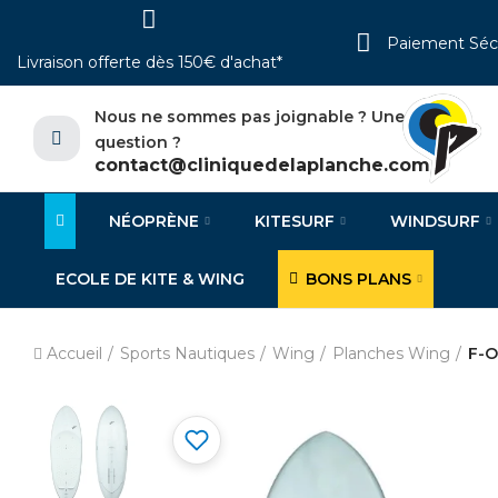
Paiement Séc
Livraison offerte dès 150€ d'achat*
Nous ne sommes pas joignable ? Une
question ?
contact@cliniquedelaplanche.com
NÉOPRÈNE
KITESURF
WINDSURF
ECOLE DE KITE & WING
BONS PLANS
Accueil
Sports Nautiques
Wing
Planches Wing
F-O