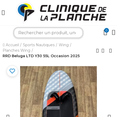
0
search
×
Accueil
Sports Nautiques
Wing
Planches Wing
Bonjour ! Je suis votre expert nautique.
Comment puis-je vous aider aujourd'hui ?
RRD Beluga LTD Y30 55L Occasion 2025