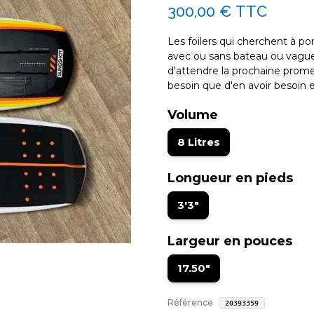
300,00 €
TTC
Les foilers qui cherchent à po
avec ou sans bateau ou vague.
d'attendre la prochaine promen
besoin que d'en avoir besoin et
Volume
8 Litres
Longueur en pieds
3'3"
Largeur en pouces
17.50"
Référence
20393359