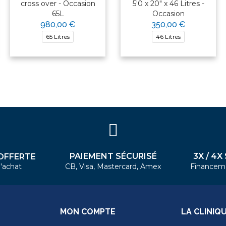
cross over - Occasion
5'0 x 20" x 46 Litres -
65L
Occasion
980,00 €
350,00 €
65 Litres
46 Litres
PAIEMENT SÉCURISÉ
3X / 4X
OFFERTE
'achat
CB, Visa, Mastercard, Amex
Financem
MON COMPTE
LA CLINIQ