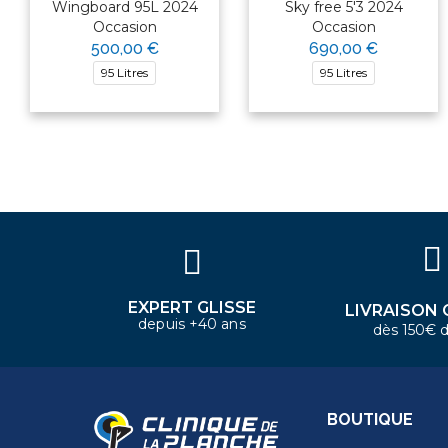
Wingboard 95L 2024
Sky free 5'3 2024
Occasion
Occasion
500,00 €
690,00 €
95 Litres
95 Litres
×
Bonjour ! Je suis votre expert
nautique. Comment puis-je vous
aider aujourd'hui ?
EXPERT GLISSE
LIVRAISON 
depuis +40 ans
dès 150€ d
BOUTIQUE