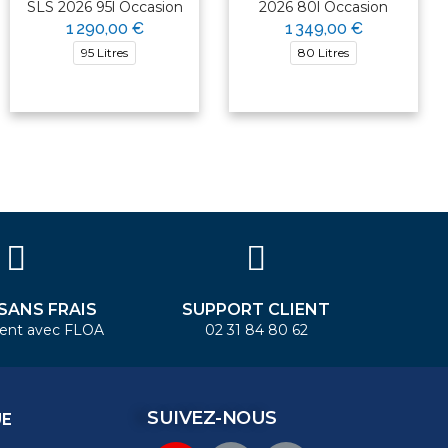
SLS 2026 95l Occasion
2026 80l Occasion
1 290,00 €
1 349,00 €
95 Litres
80 Litres
 SANS FRAIS
SUPPORT CLIENT
ent avec FLOA
02 31 84 80 62
SUIVEZ-NOUS
UE