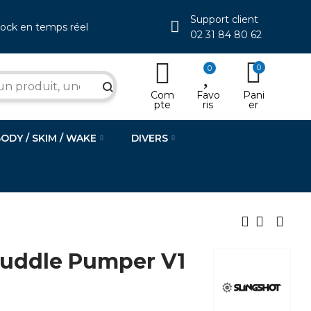
Support client
tock en temps réel
02 31 84 80 62
0
0
search
Com
Favo
Pani
pte
ris
er
BODY / SKIM / WAKE
DIVERS
uddle Pumper V1