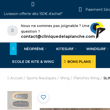
Paiement Séc
Livraison offerte dès 150€ d'achat*
Nous ne sommes pas joignable ? Une
question ?
contact@cliniquedelaplanche.com
NÉOPRÈNE
KITESURF
WINDSURF
ECOLE DE KITE & WING
BONS PLANS
Accueil
Sports Nautiques
Wing
Planches Wing
SLI