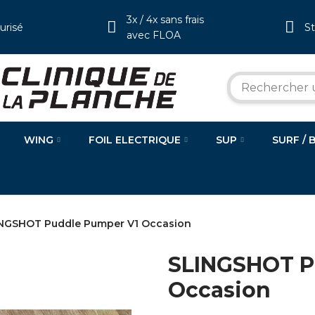
3x / 4x sans frais
urisé
S
avec FLOA
WING
FOIL ELECTRIQUE
SUP
SURF / 
NGSHOT Puddle Pumper V1 Occasion
SLINGSHOT P
Occasion