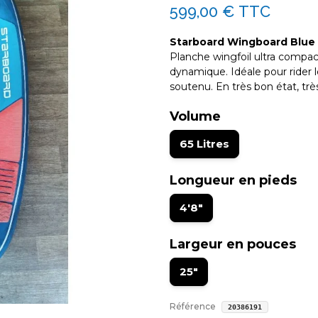
599,00 €
TTC
Starboard Wingboard Blue C
Planche wingfoil ultra compa
dynamique. Idéale pour rider l
soutenu. En très bon état, 
Volume
65 Litres
Longueur en pieds
4'8"
Largeur en pouces
25"
Référence
20386191