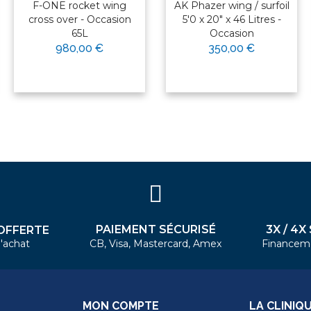
F-ONE rocket wing
AK Phazer wing / surfoil
cross over - Occasion
5'0 x 20" x 46 Litres -
65L
Occasion
980,00 €
350,00 €
PAIEMENT SÉCURISÉ
3X / 4X
OFFERTE
'achat
CB, Visa, Mastercard, Amex
Financem
MON COMPTE
LA CLINIQ