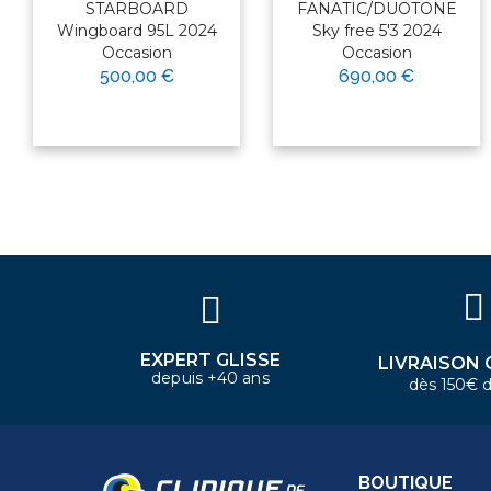
STARBOARD
FANATIC/DUOTONE
Wingboard 95L 2024
Sky free 5'3 2024
Occasion
Occasion
500,00 €
690,00 €
×
Bonjour ! Je suis votre expert
nautique. Comment puis-je vous
aider aujourd'hui ?
EXPERT GLISSE
LIVRAISON 
depuis +40 ans
dès 150€ d
BOUTIQUE