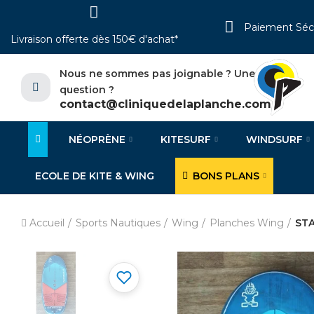
Paiement Séc
Livraison offerte dès 150€ d'achat*
Nous ne sommes pas joignable ? Une
question ?
contact@cliniquedelaplanche.com
NÉOPRÈNE
KITESURF
WINDSURF
ECOLE DE KITE & WING
BONS PLANS
Accueil
Sports Nautiques
Wing
Planches Wing
STA