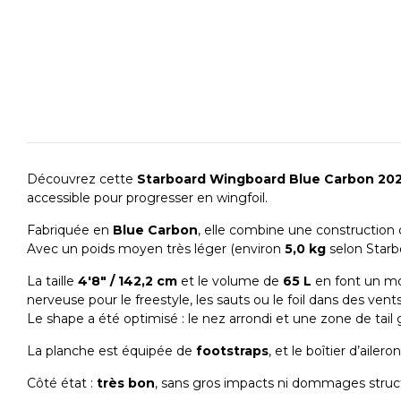
Découvrez cette
Starboard Wingboard Blue Carbon 2024
accessible pour progresser en wingfoil.
Fabriquée en
Blue Carbon
, elle combine une construction 
Avec un poids moyen très léger (environ
5,0 kg
selon Starbo
La taille
4'8″ / 142,2 cm
et le volume de
65 L
en font un mod
nerveuse pour le freestyle, les sauts ou le foil dans des vents
Le shape a été optimisé : le nez arrondi et une zone de tail 
La planche est équipée de
footstraps
, et le boîtier d’ailer
Côté état :
très bon
, sans gros impacts ni dommages struct