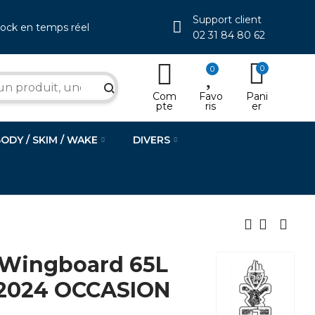
Support client
tock en temps réel
02 31 84 80 62
0
0
search
Com
Favo
Pani
pte
ris
er
BODY / SKIM / WAKE
DIVERS
Wingboard 65L
 2024 OCCASION