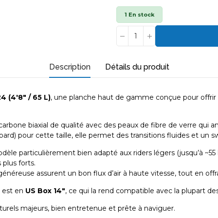
1 En stock
Description
Détails du produit
 (4'8″ / 65 L)
, une planche haut de gamme conçue pour offrir a
carbone biaxial de qualité avec des peaux de fibre de verre qui a
ard) pour cette taille, elle permet des transitions fluides et un 
èle particulièrement bien adapté aux riders légers (jusqu’à ~55
 plus forts.
généreuse assurent un bon flux d’air à haute vitesse, tout en offra
on est en
US Box 14″
, ce qui la rend compatible avec la plupart de
urels majeurs, bien entretenue et prête à naviguer.