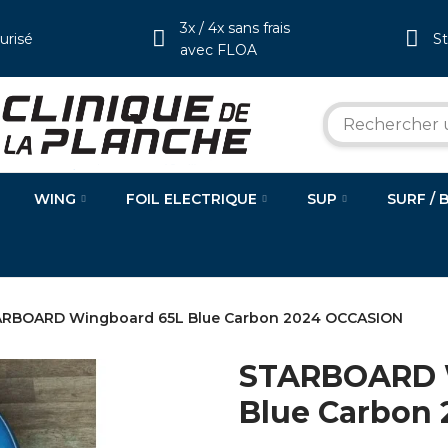
3x / 4x sans frais
urisé
S
avec FLOA
WING
FOIL ELECTRIQUE
SUP
SURF / 
RBOARD Wingboard 65L Blue Carbon 2024 OCCASION
STARBOARD 
Blue Carbon