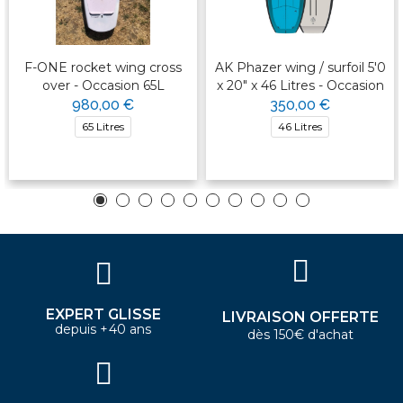
F-ONE rocket wing cross
AK Phazer wing / surfoil 5'0
over - Occasion 65L
x 20" x 46 Litres - Occasion
980,00 €
350,00 €
65 Litres
46 Litres
EXPERT GLISSE
LIVRAISON OFFERTE
depuis +40 ans
dès 150€ d'achat