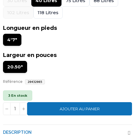
30 Litres
40 Litres
75 Litres
88 Litres
102 Litres
118 Litres
Longueur en pieds
4'7"
Largeur en pouces
20.50"
Référence
20432065
3 En stock
AJOUTER AU PANIER
DESCRIPTION