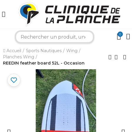
0
search
×
Accueil
Sports Nautiques
Wing
Planches Wing
Bonjour ! Je suis votre expert nautique.
REEDIN feather board 52L - Occasion
Comment puis-je vous aider aujourd'hui ?