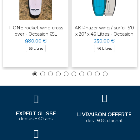
F-ONE rocket wing cross
AK Phazer wing / surfoil 5'0
over - Occasion 65L
x 20" x 46 Litres - Occasion
980,00 €
350,00 €
65 Litres
46 Litres
EXPERT GLISSE
LIVRAISON OFFERTE
depuis +40 ans
dès 150€ d'achat