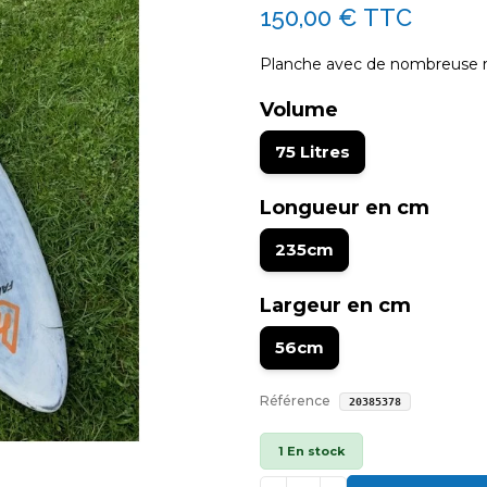
150,00 €
TTC
Planche avec de nombreuse ra
Volume
75 Litres
Longueur en cm
235cm
Largeur en cm
56cm
Référence
20385378
1 En stock