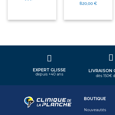
820,00 €
×
Bonjour ! Je suis votre expert
nautique. Comment puis-je vous
aider aujourd'hui ?
EXPERT GLISSE
LIVRAISON 
depuis +40 ans
dès 150€ d
BOUTIQUE
Nouveautés