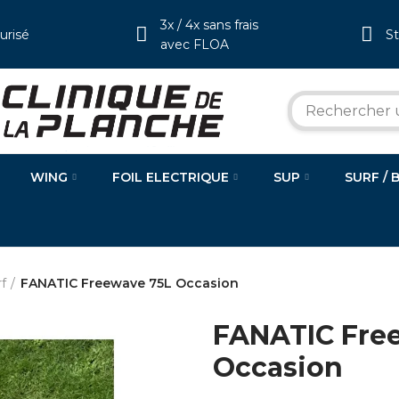
3x / 4x sans frais
urisé
S
avec FLOA
WING
FOIL ELECTRIQUE
SUP
SURF / 
f
FANATIC Freewave 75L Occasion
FANATIC Fre
Occasion