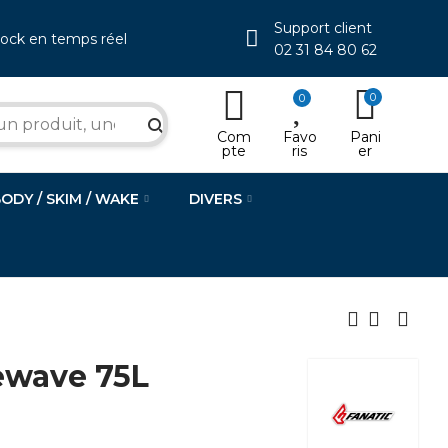
Support client
tock en temps réel
02 31 84 80 62
0
0
search
Com
Favo
Pani
pte
ris
er
BODY / SKIM / WAKE
DIVERS
ewave 75L