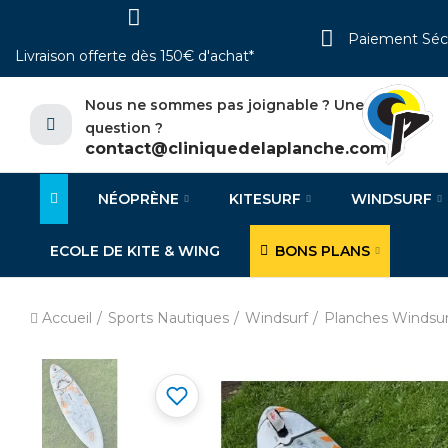
Paiement Séc
Livraison offerte dès 150€ d'achat*
Nous ne sommes pas joignable ? Une
question ?
contact@cliniquedelaplanche.com
NÉOPRÈNE
KITESURF
WINDSURF
ECOLE DE KITE & WING
BONS PLANS
Accueil
Sports Nautiques
Windsurf
Planches Windsur