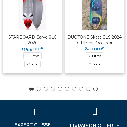
STARBOARD Carve SLC
DUOTONE Skate SLS 2024
2026
91 Litres - Occasion
1 999,00 €
820,00 €
119 Litres
91 Litres
238cm
216cm
EXPERT GLISSE
LIVRAISON OFFERTE