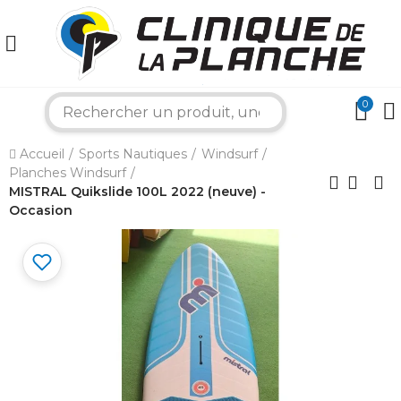
0
search
×
Accueil
Sports Nautiques
Windsurf
Planches Windsurf
Bonjour ! Je suis votre expert nautique.
MISTRAL Quikslide 100L 2022 (neuve) -
Comment puis-je vous aider aujourd'hui ?
Occasion