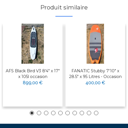
Produit similaire
AFS Black Bird V3 8'4" x 17"
FANATIC Stubby 7'10" x
x 105l occasion
28.5" x 95 Litres - Occasion
899,00 €
400,00 €