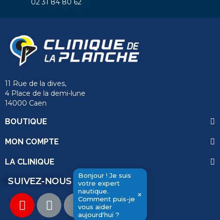
02 31 84 80 62
11 Rue de la dives,
4 Place de la demi-lune
14000 Caen
BOUTIQUE
MON COMPTE
LA CLINIQUE
Bonjour ! Je suis
SUIVEZ-NOUS
votre expert
nautique.
×
Comment puis-je
vous aider
send
aujourd'hui ?