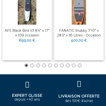
AFS Black Bird V3 8'4" x 17"
FANATIC Stubby 7'10" x
x 105l occasion
28.5" x 95 Litres - Occasion
899,00 €
400,00 €
EXPERT GLISSE
LIVRAISON OFFERTE
depuis +40 ans
dès 150€ d'achat