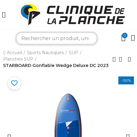
0
search
×
Accueil
Sports Nautiques
SUP
Planches SUP
Bonjour ! Je suis votre expert nautique.
STARBOARD Gonflable Wedge Deluxe DC 2023
Comment puis-je vous aider aujourd'hui ?
-50%