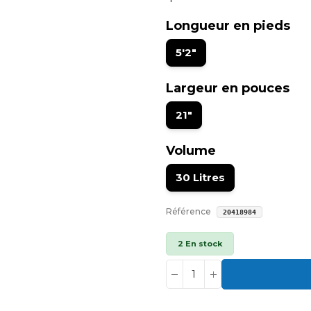
Longueur en pieds
5'2"
Largeur en pouces
21"
Volume
30 Litres
Référence
20418984
2 En stock