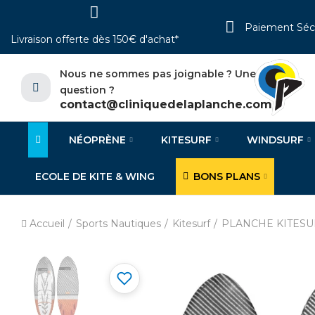
Paiement Séc
Livraison offerte dès 150€ d'achat*
Nous ne sommes pas joignable ? Une
question ?
contact@cliniquedelaplanche.com
NÉOPRÈNE
KITESURF
WINDSURF
ECOLE DE KITE & WING
BONS PLANS
Accueil
Sports Nautiques
Kitesurf
PLANCHE KITESU