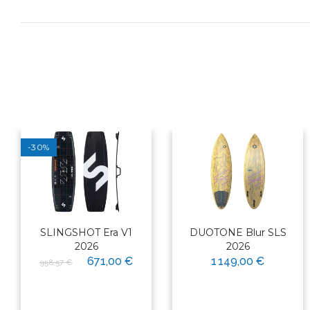
-30%
SLINGSHOT Era V1
DUOTONE Blur SLS
2026
2026
671,00 €
1 149,00 €
958,57 €