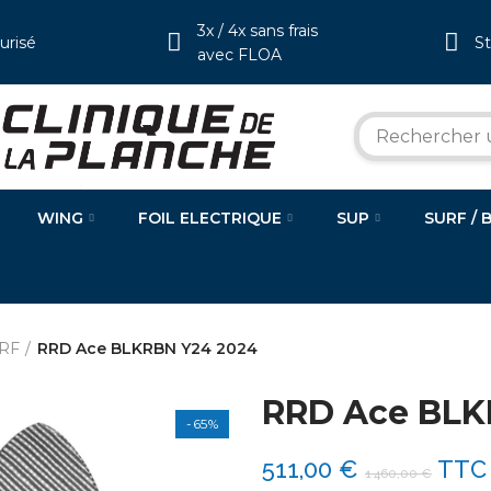
3x / 4x sans frais
urisé
S
avec FLOA
WING
FOIL ELECTRIQUE
SUP
SURF / 
RF
RRD Ace BLKRBN Y24 2024
RRD Ace BLK
-65%
511,00 €
TTC
1 460,00 €