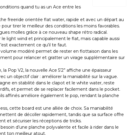
conditions quand tu as un Ace entre les
e freeride orientée flat water, rapide et avec un départ au
pour tirer le meilleur des conditions les moins favorables.
gues molles grâce à ce nouveau shape rétro radical.
e light wind et principalement le flat, mais capable aussi
est exactement ce qu’il te faut.
n volume modéré permet de rester en flottaison dans les
ment pour relancer et gratter un virage supplémentaire sur
la Pop V2, la nouvelle Ace 5’2” affiche une épaisseur
vec un objectif clair : améliorer la maniabilité sur la vague.
gne en stabilité dans le clapot et le white water, reste
tardifs, et permet de se replacer facilement dans le pocket.
ils affinés améliore également le pop, rendant la planche
ess, cette board est une alliée de choix. Sa maniabilité
mettent de décoller rapidement, tandis que sa surface offre
nt et sécuriser les réceptions de tricks.
besoin d’une planche polyvalente et facile à rider dans le
ent ton meilleur atout.