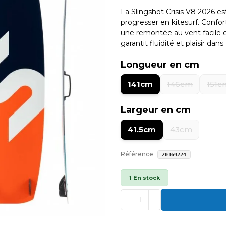
La Slingshot Crisis V8 2026 es
progresser en kitesurf. Confort
une remontée au vent facile et
garantit fluidité et plaisir dan
Longueur en cm
141cm
146cm
151c
Largeur en cm
41.5cm
43cm
Référence
20369224
1 En stock