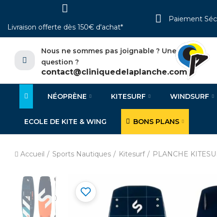
Paiement Séc
Livraison offerte dès 150€ d'achat*
Nous ne sommes pas joignable ? Une
question ?
contact@cliniquedelaplanche.com
NÉOPRÈNE
KITESURF
WINDSURF
ECOLE DE KITE & WING
BONS PLANS
Accueil
Sports Nautiques
Kitesurf
PLANCHE KITESU