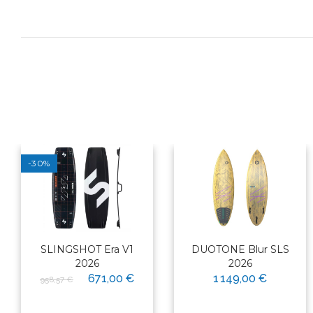
-30%
SLINGSHOT Era V1
DUOTONE Blur SLS
2026
2026
671,00 €
1 149,00 €
958,57 €
×