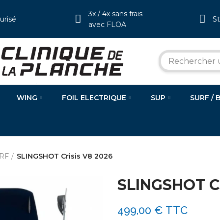
3x / 4x sans frais
urisé
S
avec FLOA
WING
FOIL ELECTRIQUE
SUP
SURF / 
RF
SLINGSHOT Crisis V8 2026
SLINGSHOT Cr
499,00 €
TTC