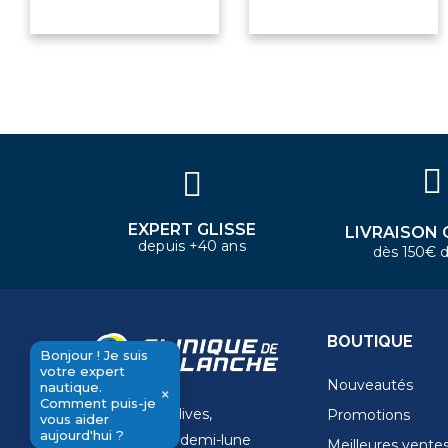
Bonjour ! Je suis votre expert
nautique. Comment puis-je vous
aider aujourd'hui ?
EXPERT GLISSE
LIVRAISON 
depuis +40 ans
dès 150€ d
BOUTIQUE
Bonjour ! Je suis
votre expert
Nouveautés
nautique.
×
Comment puis-je
11 Rue de la dives,
Promotions
send
vous aider
aujourd'hui ?
4 Place de la demi-lune
Meilleures vente