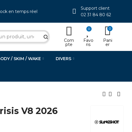
Support client
tock en temps réel
02 31 84 80 62
0
0
search
Com
Favo
Pani
pte
ris
er
BODY / SKIM / WAKE
DIVERS
isis V8 2026