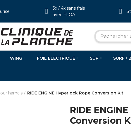
3x / 4x sans frais
urisé
S
avec FLOA
WING
FOIL ELECTRIQUE
SUP
SURF / 
our harnais
RIDE ENGINE Hyperlock Rope Conversion Kit
RIDE ENGINE
Conversion K