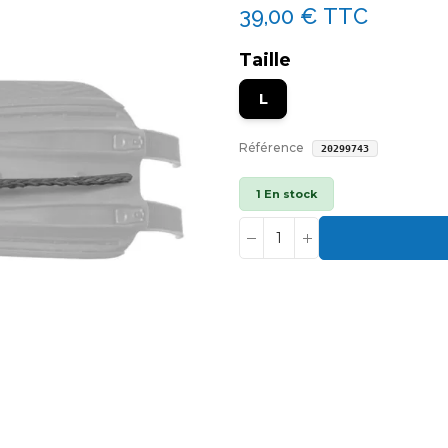
39,00 €
TTC
Taille
L
Référence
20299743
1 En stock