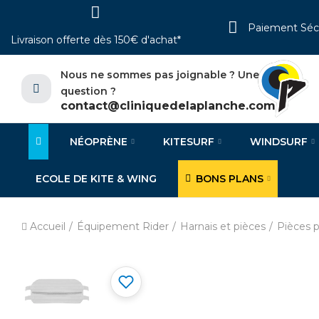
Paiement Séc
Livraison offerte dès 150€ d'achat*
Nous ne sommes pas joignable ? Une
question ?
contact@cliniquedelaplanche.com
NÉOPRÈNE
KITESURF
WINDSURF
ECOLE DE KITE & WING
BONS PLANS
Accueil
Équipement Rider
Harnais et pièces
Pièces p