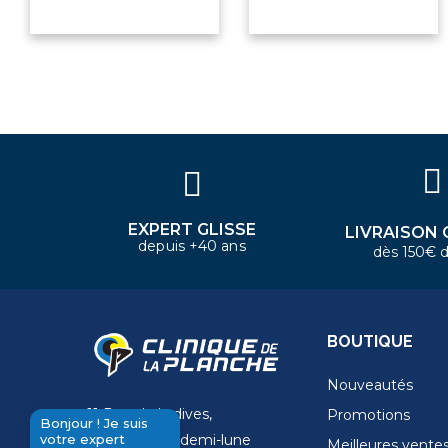
×
Bonjour ! Je suis votre expert
nautique. Comment puis-je vous
aider aujourd'hui ?
EXPERT GLISSE
LIVRAISON 
depuis +40 ans
dès 150€ d
BOUTIQUE
Nouveautés
11 Rue de la dives,
Promotions
Bonjour ! Je suis
votre expert
4 Place de la demi-lune
Meilleures vente