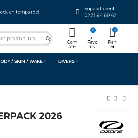
Support client
tock en temps réel
02 31 84 80 62
0
0
search
Com
Favo
Pani
pte
ris
er
BODY / SKIM / WAKE
DIVERS
RPACK 2026