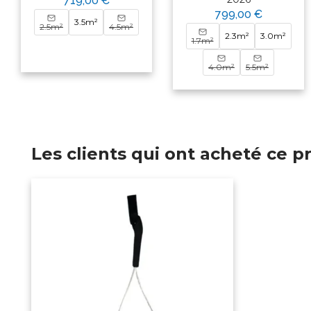
719,00 €
799,00 €
3.5m²
2.5m²
4.5m²
2.3m²
3.0m²
1.7m²
4.0m²
5.5m²
Les clients qui ont acheté ce 