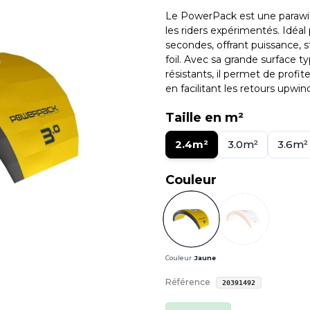
Le PowerPack est une parawi
les riders expérimentés. Idéal
secondes, offrant puissance, sta
foil. Avec sa grande surface 
résistants, il permet de profit
en facilitant les retours upwin
Taille en m²
2.4m²
3.0m²
3.6m²
Couleur
Couleur :
Jaune
Référence
20391492