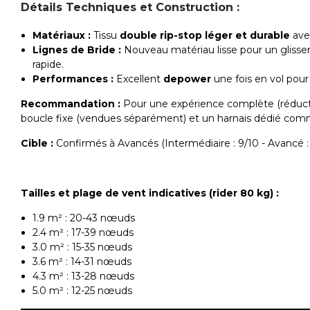
Détails Techniques et Construction :
Matériaux :
Tissu
double rip-stop léger et durable
avec
Lignes de Bride :
Nouveau matériau lisse pour un glissem
rapide.
Performances :
Excellent
depower
une fois en vol pour
Recommandation :
Pour une expérience complète (réductio
boucle fixe (vendues séparément) et un harnais dédié com
Cible :
Confirmés à Avancés (Intermédiaire : 9/10 - Avancé :
Tailles et plage de vent indicatives (rider 80 kg) :
1.9 m² : 20-43 nœuds
2.4 m² : 17-39 nœuds
3.0 m² : 15-35 nœuds
3.6 m² : 14-31 nœuds
4.3 m² : 13-28 nœuds
5.0 m² : 12-25 nœuds