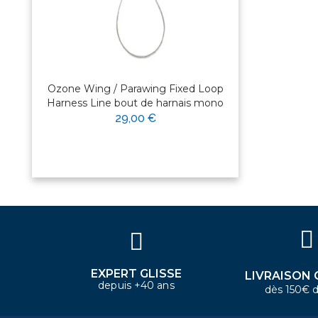
Ozone Wing / Parawing Fixed Loop
Harness Line bout de harnais mono
29,00 €
×
Bonjour ! Je suis votre expert
nautique. Comment puis-je vous
aider aujourd'hui ?
EXPERT GLISSE
LIVRAISON 
depuis +40 ans
dès 150€ d