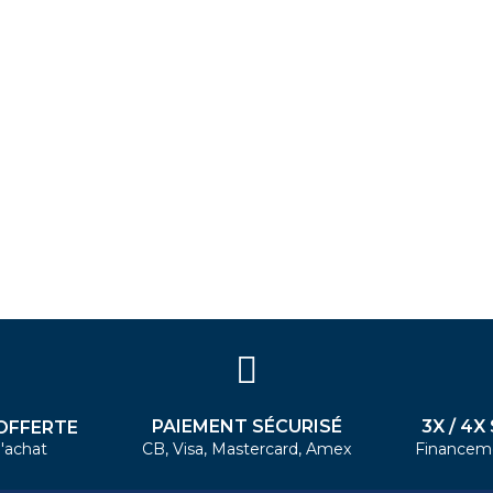
PAIEMENT SÉCURISÉ
3X / 4X
OFFERTE
'achat
CB, Visa, Mastercard, Amex
Financem