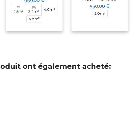
959,00 €
550,00 €
4.0m²
2.5m²
3.2m²
5.0m²
4.8m²
produit ont également acheté: