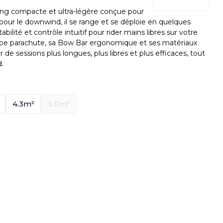
ng compacte et ultra-légère conçue pour
 pour le downwind, il se range et se déploie en quelques
bilité et contrôle intuitif pour rider mains libres sur votre
type parachute, sa Bow Bar ergonomique et ses matériaux
er de sessions plus longues, plus libres et plus efficaces, tout
d.
4.3m²
5.0m²