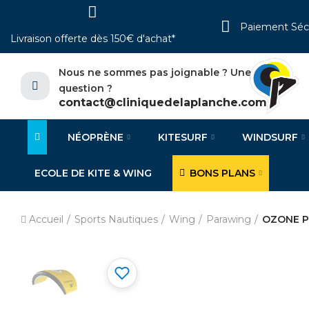
Paiement Séc
Livraison offerte dès 150€ d'achat*
Nous ne sommes pas joignable ? Une
question ?
contact@cliniquedelaplanche.com
NÉOPRÈNE
KITESURF
WINDSURF
ECOLE DE KITE & WING
BONS PLANS
Accueil
Sports Nautiques
Wing
Parawing
OZONE 