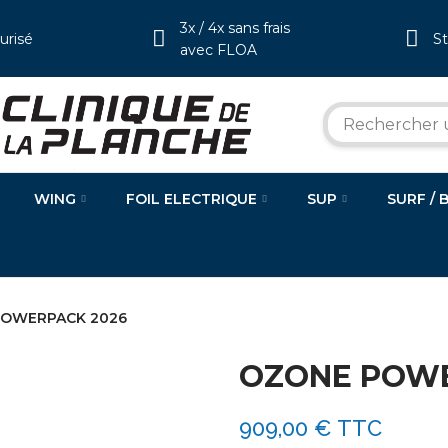
3x / 4x sans frais
urisé
S
avec FLOA
WING
FOIL ELECTRIQUE
SUP
SURF / 
POWERPACK 2026
OZONE POWE
909,00 €
TTC