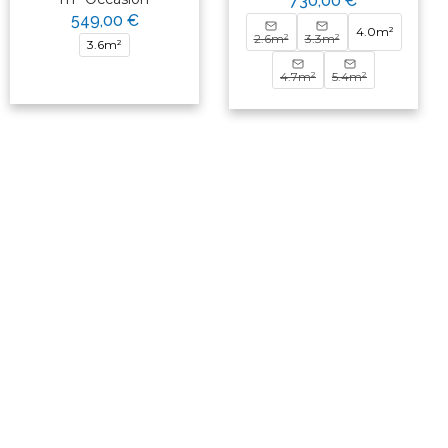
730,00 €
549,00 €
4.0m²
2.6m²
3.3m²
3.6m²
4.7m²
5.4m²