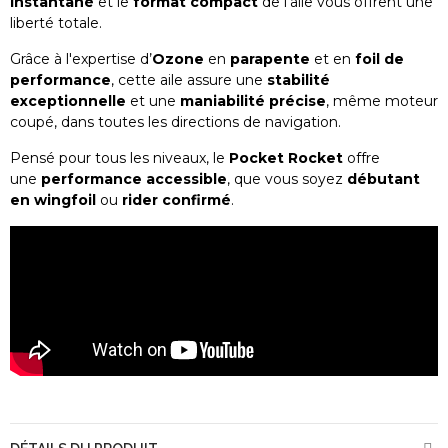
instantané
et le
format compact
de l’aile vous offrent une
liberté totale.
Grâce à l'expertise d’
Ozone
en
parapente
et en
foil de
performance
, cette aile assure une
stabilité
exceptionnelle
et une
maniabilité précise
, même moteur
coupé, dans toutes les directions de navigation.
Pensé pour tous les niveaux, le
Pocket Rocket
offre
une
performance accessible
, que vous soyez
débutant
en wingfoil
ou
rider confirmé
.