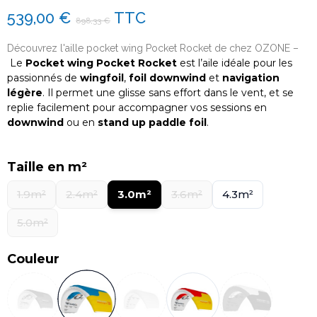
539,00 €
TTC
898,33 €
Découvrez l'aille pocket wing Pocket Rocket de chez OZONE –
Le
Pocket wing Pocket Rocket
est l’aile idéale pour les
passionnés de
wingfoil
,
foil downwind
et
navigation
légère
. Il permet une glisse sans effort dans le vent, et se
replie facilement pour accompagner vos sessions en
downwind
ou en
stand up paddle foil
.
Taille en m²
1.9m²
2.4m²
3.0m²
3.6m²
4.3m²
5.0m²
Couleur