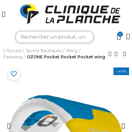
0
search
×
Accueil
Sports Nautiques
Wing
Parawing
OZONE Pocket Rocket Pocket wing
Bonjour ! Je suis votre expert nautique.
Comment puis-je vous aider aujourd'hui ?
-40%