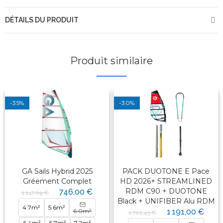
DÉTAILS DU PRODUIT
Produit similaire
-35%
-30%
GA Sails Hybrid 2025
PACK DUOTONE E Pace
Gréement Complet
HD 2026+ STREAMLINED
RDM C90 + DUOTONE
746,00 €
1 147,69 €
Black + UNIFIBER Alu RDM
4.7m²
5.6m²
6.0m²
1 191,00 €
1 701,43 €
6.4m²
6.7m²
7.2m²