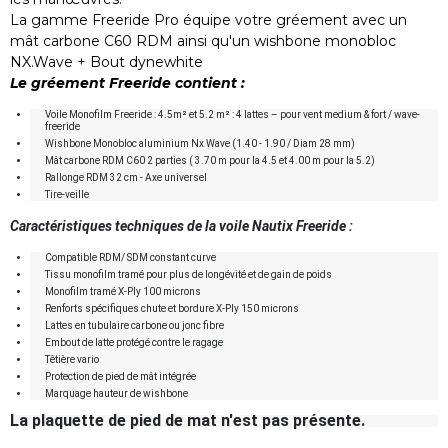
La gamme Freeride Pro équipe votre gréement avec un
mât carbone C60 RDM ainsi qu'un wishbone monobloc
NX.Wave + Bout dynewhite
Le gréement Freeride contient :
Voile Monofilm Freeride : 4.5m² et 5.2 m² : 4 lattes – pour vent medium & fort / wave-
freeride
Wishbone Monobloc aluminium Nx Wave (1.40 - 1.90 / Diam 28 mm)
Mât carbone RDM C60 2 parties ( 3.70 m pour la 4.5 et 4.00 m pour la 5.2)
Rallonge RDM 32 cm - Axe universel
Tire-veille
Caractéristiques techniques de la voile Nautix Freeride :
Compatible RDM/ SDM constant curve
Tissu monofilm tramé pour plus de longévité et de gain de poids
Monofilm tramé X-Ply 100 microns
Renforts spécifiques chute et bordure X-Ply 150 microns
Lattes en tubulaire carbone ou jonc fibre
Embout de latte protégé contre le ragage
Têtière vario
Protection de pied de mât intégrée
Marquage hauteur de wishbone
La plaquette de pied de mat n'est pas présente.