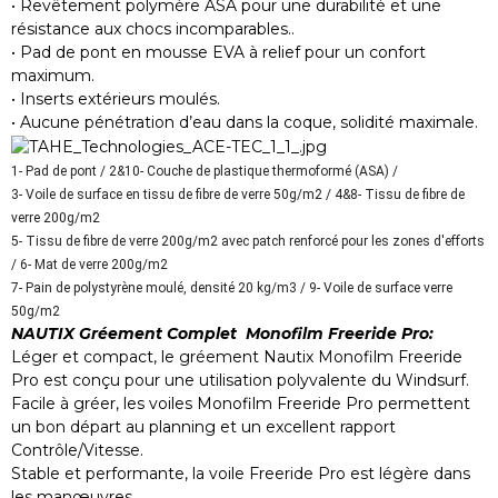
• Revêtement polymère ASA pour une durabilité et une
résistance aux chocs incomparables..
• Pad de pont en mousse EVA à relief pour un confort
maximum.
• Inserts extérieurs moulés.
• Aucune pénétration d’eau dans la coque, solidité maximale.
1- Pad de pont / 2&10- Couche de plastique thermoformé (ASA) /
3- Voile de surface en tissu de fibre de verre 50g/m2 /
4&8- Tissu de fibre de
verre 200g/m2
5- Tissu de fibre de verre 200g/m2 avec patch renforcé pour les zones d'efforts
/ 6- Mat de verre 200g/m2
7- Pain de polystyrène moulé, densité 20 kg/m3 / 9- Voile de surface verre
50g/m2
NAUTIX Gréement Complet Monofilm Freeride Pro:
Léger et compact, le gréement Nautix Monofilm Freeride
Pro est conçu pour une utilisation polyvalente du Windsurf.
Facile à gréer, les voiles Monofilm Freeride Pro permettent
un bon départ au planning et un excellent rapport
Contrôle/Vitesse.
Stable et performante, la voile Freeride Pro est légère dans
les manœuvres.