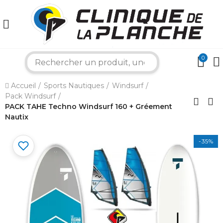
0
search
Accueil
Sports Nautiques
Windsurf
×
Pack Windsurf
PACK TAHE Techno Windsurf 160 + Gréement
Nautix
Bonjour ! Je suis votre expert nautique.
Comment puis-je vous aider aujourd'hui ?
-35%