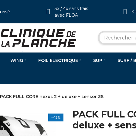
3x / 4x sans frais
urisé
S
avec FLOA
WING
FOIL ELECTRIQUE
SUP
SURF / 
PACK FULL CORE nexus 2 + deluxe + sensor 3S
PACK FULL C
-45%
deluxe + sen