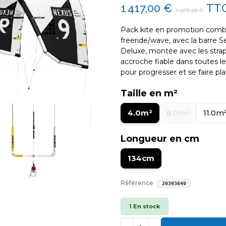
1 417,00 €
TT
2 576,36 €
Pack kite en promotion combin
freeride/wave, avec la barre S
Deluxe, montée avec les straps
accroche fiable dans toutes l
pour progresser et se faire plai
Taille en m²
4.0m²
8.0m²
11.0m
Longueur en cm
134cm
Référence
20393649
1 En stock