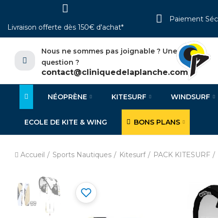
Paiement Séc
Livraison offerte dès 150€ d'achat*
Nous ne sommes pas joignable ? Une
question ?
contact@cliniquedelaplanche.com
NÉOPRÈNE
KITESURF
WINDSURF
ECOLE DE KITE & WING
BONS PLANS
Accueil
Sports Nautiques
Kitesurf
PACK KITESURF