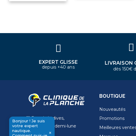
×
Bonjour ! Je suis votre expert
nautique. Comment puis-je vous
aider aujourd'hui ?
EXPERT GLISSE
LIVRAISON 
depuis +40 ans
dès 150€ d
BOUTIQUE
Nouveautés
11 Rue de la dives,
Promotions
Bonjour ! Je suis
votre expert
4 Place de la demi-lune
Meilleures vente
nautique.
×
14000 Caen
Comment puis-je