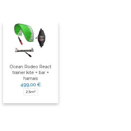
Ocean Rodeo React
trainer kite + bar +
harnais
499,00 €
2.5m²