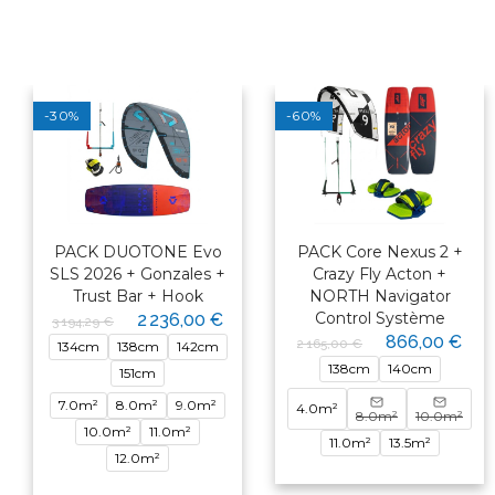
-30%
-60%
PACK DUOTONE Evo
PACK Core Nexus 2 +
SLS 2026 + Gonzales +
Crazy Fly Acton +
Trust Bar + Hook
NORTH Navigator
Control Système
2 236,00 €
3 194,29 €
866,00 €
2 165,00 €
134cm
138cm
142cm
138cm
140cm
151cm
7.0m²
8.0m²
9.0m²
4.0m²
8.0m²
10.0m²
10.0m²
11.0m²
11.0m²
13.5m²
12.0m²