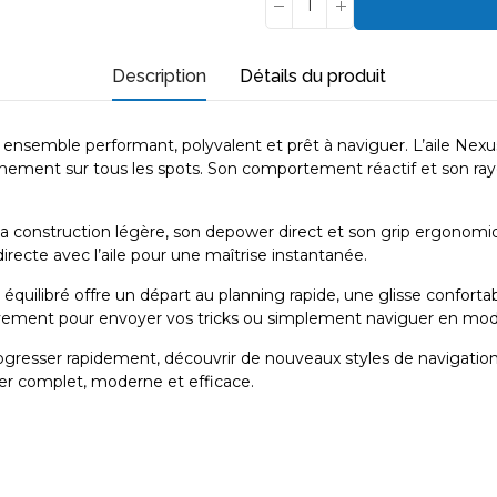
Description
Détails du produit
nsemble performant, polyvalent et prêt à naviguer. L’aile Nexus 2
nement sur tous les spots. Son comportement réactif et son rayo
a construction légère, son depower direct et son grip ergonomique
recte avec l’aile pour une maîtrise instantanée.
quilibré offre un départ au planning rapide, une glisse conforta
mouvement pour envoyer vos tricks ou simplement naviguer en mo
progresser rapidement, découvrir de nouveaux styles de navigat
iver complet, moderne et efficace.