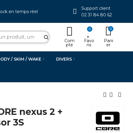
Support client
tock en temps réel
02 31 84 80 62
0
0
search
Com
Favo
Pani
pte
ris
er
BODY / SKIM / WAKE
DIVERS
ORE nexus 2 +
sor 3S