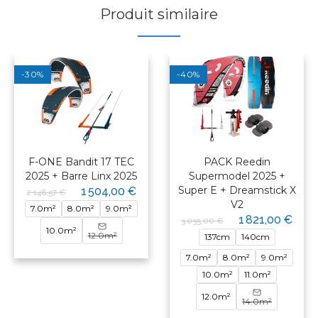
Produit similaire
-30%
-40%
F-ONE Bandit 17 TEC
PACK Reedin
2025 + Barre Linx 2025
Supermodel 2025 +
Super E + Dreamstick X
1 504,00 €
2 148,57 €
V2
7.0m²
8.0m²
9.0m²
1 821,00 €
3 035,00 €
10.0m²
12.0m²
137cm
140cm
7.0m²
8.0m²
9.0m²
10.0m²
11.0m²
12.0m²
14.0m²