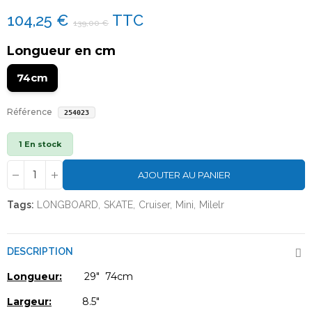
104,25 €
TTC
139,00 €
Longueur en cm
74cm
Référence
254023
1 En stock
AJOUTER AU PANIER
Tags:
LONGBOARD
SKATE
Cruiser
Mini
Milelr
DESCRIPTION
Longueur:
29" 74cm
Largeur:
8.5"