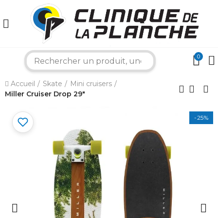
0
search
×
Accueil
Skate
Mini cruisers
Miller Cruiser Drop 29"
Bonjour ! Je suis votre expert nautique.
Comment puis-je vous aider aujourd'hui ?
-25%