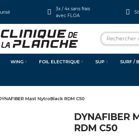
3x / 4x sans frais
urisé
S
avec FLOA
WING
FOIL ELECTRIQUE
SUP
SURF / 
DYNAFIBER Mast NytroBlack RDM C50
DYNAFIBER M
RDM C50