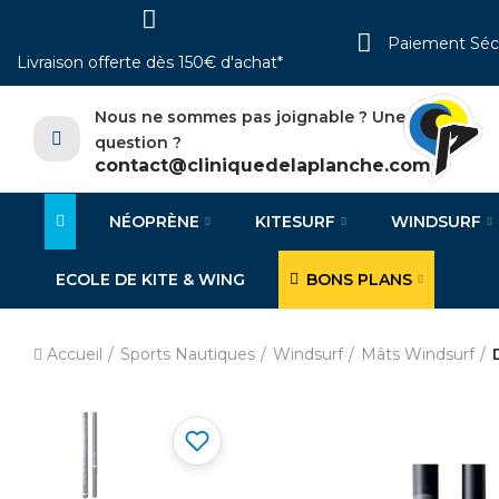
Paiement Séc
Livraison offerte dès 150€ d'achat*
Nous ne sommes pas joignable ? Une
question ?
contact@cliniquedelaplanche.com
NÉOPRÈNE
KITESURF
WINDSURF
ECOLE DE KITE & WING
BONS PLANS
Accueil
Sports Nautiques
Windsurf
Mâts Windsurf