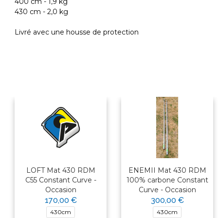
400 cm - 1,9 kg
430 cm - 2,0 kg
Livré avec une housse de protection
LOFT Mat 430 RDM
ENEMII Mat 430 RDM
C55 Constant Curve -
100% carbone Constant
Occasion
Curve - Occasion
170,00 €
300,00 €
430cm
430cm