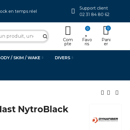
Support client
tock en temps réel
02 31 84 80 62
0
0
search
Com
Favo
Pani
pte
ris
er
BODY / SKIM / WAKE
DIVERS
ast NytroBlack