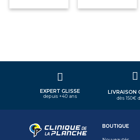
×
Bonjour ! Je suis votre expert
nautique. Comment puis-je vous
aider aujourd'hui ?
EXPERT GLISSE
LIVRAISON 
depuis +40 ans
dès 150€ d
BOUTIQUE
Nouveautés