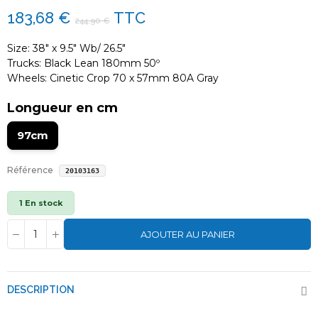
183,68 €
TTC
244,90 €
Size: 38″ x 9.5″ Wb/ 26.5″
Trucks: Black Lean 180mm 50º
Wheels: Cinetic Crop 70 x 57mm 80A Gray
Longueur en cm
97cm
Référence
20103163
1 En stock
AJOUTER AU PANIER
DESCRIPTION