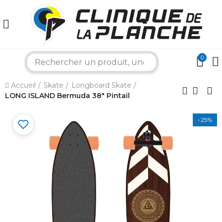
0
×
search
Accueil
Skate
Longboard Skate
Bonjour ! Je suis votre expert nautique.
LONG ISLAND Bermuda 38" Pintail
Comment puis-je vous aider aujourd'hui ?
-25%