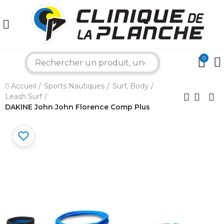
0
search
×
Accueil
Sports Nautiques
Surf, Body
Leash Surf
Bonjour ! Je suis votre expert nautique.
DAKINE John John Florence Comp Plus
Comment puis-je vous aider aujourd'hui ?