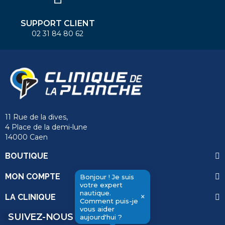
SUPPORT CLIENT
02 31 84 80 62
11 Rue de la dives,
4 Place de la demi-lune
14000 Caen
BOUTIQUE
MON COMPTE
Bonjour ! Je suis
votre expert
nautique.
×
LA CLINIQUE
Comment puis-je
vous aider
send
SUIVEZ-NOUS
aujourd'hui ?