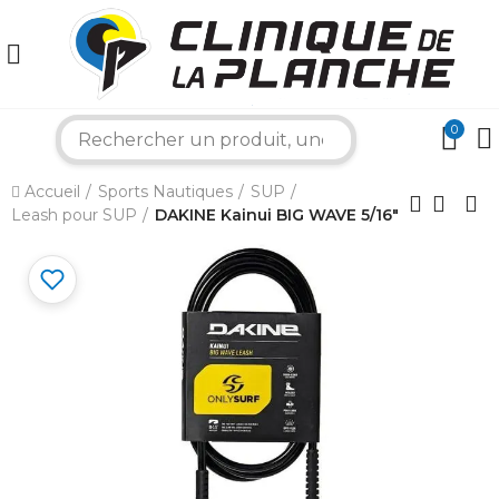
0
search
Accueil
Sports Nautiques
SUP
×
Leash pour SUP
DAKINE Kainui BIG WAVE 5/16"
Bonjour ! Je suis votre expert nautique.
Comment puis-je vous aider aujourd'hui ?