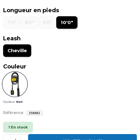
Longueur en pieds
7'0"
8'0"
9'0"
10'0"
Leash
Cheville
Couleur
Couleur :
Noir
Référence
256882
1 En stock