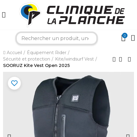
0
search
×
Accueil
Équipement Rider
Sécurité et protection
Kite/windsurf Vest
Bonjour ! Je suis votre expert nautique.
SOORUZ Kite Vest Open 2025
Comment puis-je vous aider aujourd'hui ?