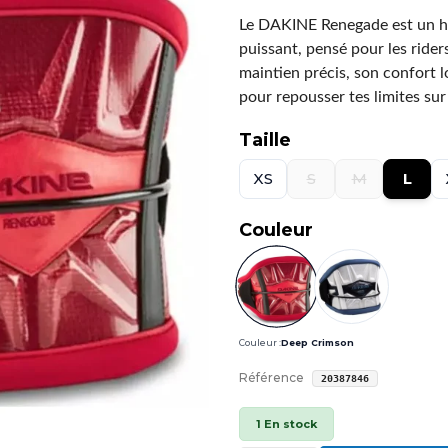
Le
DAKINE Renegade
est un h
puissant, pensé pour les rider
maintien précis, son confort 
pour repousser tes limites sur 
Taille
XS
S
M
L
Couleur
Couleur :
Deep Crimson
Référence
20387846
1 En stock