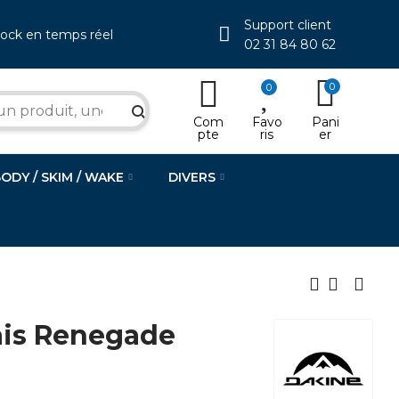
Support client
tock en temps réel
02 31 84 80 62
0
0
search
Com
Favo
Pani
pte
ris
er
BODY / SKIM / WAKE
DIVERS
ais Renegade