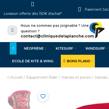
Paiement Séc
Livraison offerte dès 150€ d'achat*
Nous ne sommes pas joignable ? Une
question ?
contact@cliniquedelaplanche.com
NÉOPRÈNE
KITESURF
WINDSURF
ECOLE DE KITE & WING
BONS PLANS
Accueil
Équipement Rider
Harnais et pièces
Harnais