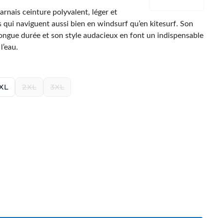
arnais ceinture polyvalent, léger et
s qui naviguent aussi bien en
windsurf
qu’en
kitesurf
. Son
longue durée et son style audacieux en font un indispensable
l’eau.
XL
2XL
3XL