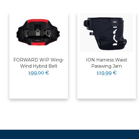
FORWARD WIP Wing-
ION Harness Waist
Wind Hybrid Belt
Parawing Jam
199,00 €
119,99 €
×
Bonjour ! Je suis votre expert
nautique. Comment puis-je vous
aider aujourd'hui ?