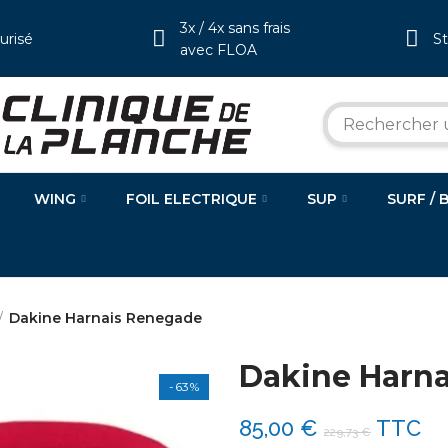
3x / 4x sans frais
urisé
S
avec FLOA
WING
FOIL ELECTRIQUE
SUP
SURF / 
Dakine Harnais Renegade
Dakine Harn
-63%
85,00 €
TTC
229,73 €