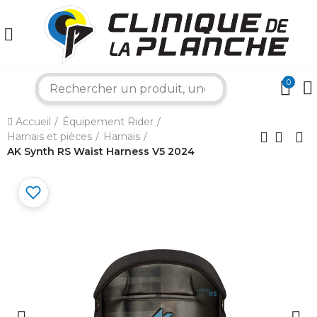
0
search
×
Accueil
Équipement Rider
Harnais et pièces
Harnais
Bonjour ! Je suis votre expert nautique.
AK Synth RS Waist Harness V5 2024
Comment puis-je vous aider aujourd'hui ?