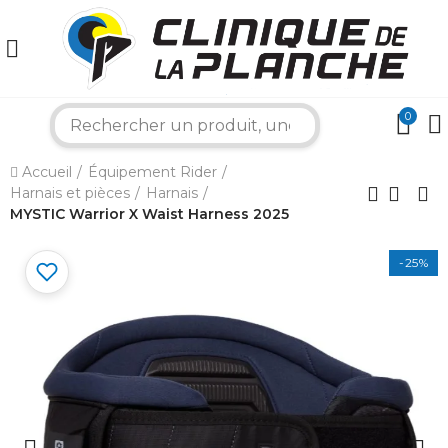
0
search
×
Accueil
Équipement Rider
Harnais et pièces
Harnais
Bonjour ! Je suis votre expert nautique.
MYSTIC Warrior X Waist Harness 2025
Comment puis-je vous aider aujourd'hui ?
-25%