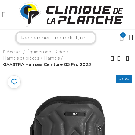
0
search
×
Accueil
Équipement Rider
Harnais et pièces
Harnais
Bonjour ! Je suis votre expert nautique.
GAASTRA Harnais Ceinture G5 Pro 2023
Comment puis-je vous aider aujourd'hui ?
-30%