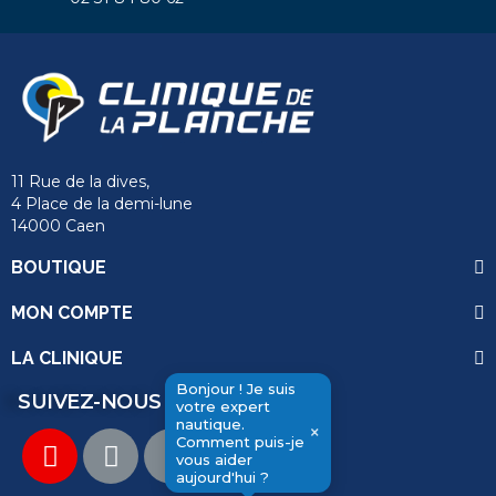
11 Rue de la dives,
4 Place de la demi-lune
14000 Caen
BOUTIQUE
MON COMPTE
LA CLINIQUE
Bonjour ! Je suis
SUIVEZ-NOUS
votre expert
nautique.
×
Comment puis-je
vous aider
send
aujourd'hui ?