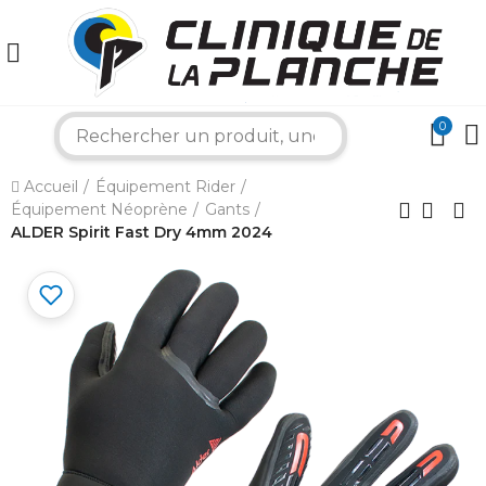
0
search
×
Accueil
Équipement Rider
Équipement Néoprène
Gants
Bonjour ! Je suis votre expert nautique.
ALDER Spirit Fast Dry 4mm 2024
Comment puis-je vous aider aujourd'hui ?